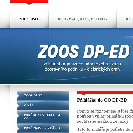
ZOOS DP-ED
INFORMACE, AKCE, BENEFITY
REK
ZOOS DP-ED
Přihláška do OO DP-ED
O NÁS
Pokud se rozhodnete stát se čl
PROČ SE STÁT ČLENEM
potřeba vyplnit přihlášku (pod
OO
souhlas se srážkou ze mzdy.
PROČ PRÁVĚ V NAŠÍ OO
Tyto formuláře je potřeba do