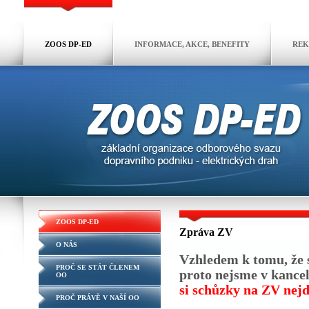
ZOOS DP-ED
INFORMACE, AKCE, BENEFITY
REK
ZOOS DP-ED
Zpráva ZV
O NÁS
Vzhledem k tomu, že 
PROČ SE STÁT ČLENEM
proto nejsme v kancel
OO
si schůzky na ZV nejd
PROČ PRÁVĚ V NAŠÍ OO