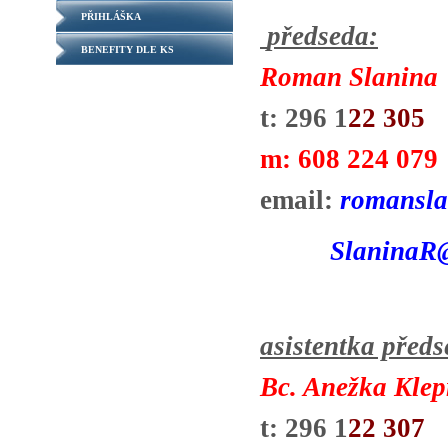
PŘIHLÁŠKA
předseda:
BENEFITY DLE KS
Roman Slanina
t: 296 1
22 305
m: 608 224 079
email:
romansla
SlaninaR
asistentka předs
Bc. Anežka Klep
t: 296 1
22 307