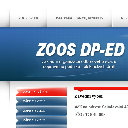
ZOOS DP-ED
INFORMACE, AKCE, BENEFITY
REK
ZÁVODNÍ VÝBOR
Závodní výbor
ZÁPISY ZV 2026
sídlí na adrese Sokolovská 
ZÁPISY ZV 2025
IČO: 170 49 008
ZÁPISY ZV 2024